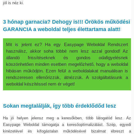
jól is néz ki.
3 hónap garnacia? Dehogy is!!! Örökös működési
GARANCIA a weboldal teljes élettartama alatt!
Mit is jelent ez? Ha egy Easypage Weboldal Rendszert
használsz, akkor soha többé nem lesz azzal gondod! Az
állandó frissítéseknek és gondos odafigyelésnek
köszönhetően minden esetben megelőzhető, hogy a weboldal
hibásan működjön. Ezen felül a weboldalakat manuálisan is
rendszeresen ellenőrizzük, átnézzük. A szolgáltatásunk a
weboldal készítéssel nem ér véget!
Sokan megtalálják, így több érdeklődőd lesz
Ha jó helyen jelensz meg a keresőkben, több látogatód lesz. Az
Easypage Weboldal támogatja a keresőoptimalizálást. Szép, egyedi
kinézetével és kifogástalan működésével bizalmat ébreszt a