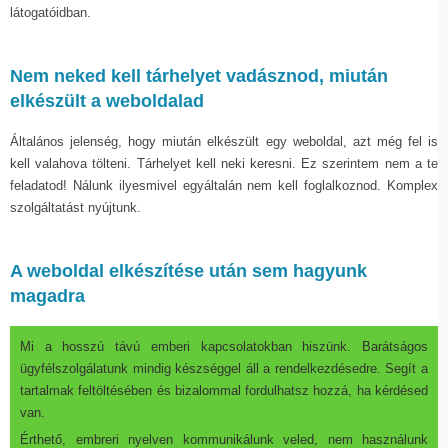
látogatóidban.
Nem neked kell tárhelyet vadásznod, miután
elkészült a weboldalad
Általános jelenség, hogy miután elkészült egy weboldal, azt még fel is
kell valahova tölteni. Tárhelyet kell neki keresni. Ez szerintem nem a te
feladatod! Nálunk ilyesmivel egyáltalán nem kell foglalkoznod. Komplex
szolgáltatást nyújtunk.
A weboldal elkészítése után sem hagyunk
magadra
Mi a hosszú távú emberi kapcsolatokban hiszünk. Barátságos
ügyfélszolgálatunk mindig készséggel áll a rendelkezdésedre. Segít a
tartalmak feltöltésében és bizalommal fordulhatsz hozzá, ha kérdésed
van.
Érthető, embreri nyelven kommunikálunk veled, nem használunk