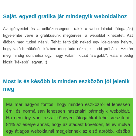
Saját, egyedi grafika jár mindegyik weboldalhoz
Az igényeidet és a célközönségedet (akik a weboldaladat látogatják)
figyelembe véve a grafikusunk megtervezi a weboldal kinézetét. Azt
élőben meg tudod nézni. Tehát feltöltjük neked egy ideiglenes helyre,
hogy valódi működés közben meg tudd nézni, ki tudd próbálni. Ezután
még mindig dönthetsz úgy, hogy valami kicsit "sárgább", valami pedig
kicsit "kékebb" legyen. :)
Most is és később is minden eszközön jól jelenik
meg
Ma már nagyon fontos, hogy minden eszközről el lehessen
érni és normálisan lehessen használni bármelyik weboldalt.
Ha nem így van, azzal könnyen látogatókat lehet veszíteni.
84% az esélye annak, hogy az átadást követően, fél év múlva
egy átlagos weboldalnál megjelennek az első apróbb, később