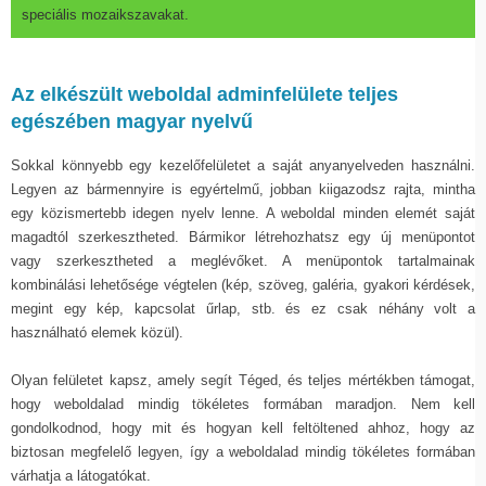
speciális mozaikszavakat.
Az elkészült weboldal adminfelülete teljes
egészében magyar nyelvű
Sokkal könnyebb egy kezelőfelületet a saját anyanyelveden használni.
Legyen az bármennyire is egyértelmű, jobban kiigazodsz rajta, mintha
egy közismertebb idegen nyelv lenne. A weboldal minden elemét saját
magadtól szerkesztheted. Bármikor létrehozhatsz egy új menüpontot
vagy szerkesztheted a meglévőket. A menüpontok tartalmainak
kombinálási lehetősége végtelen (kép, szöveg, galéria, gyakori kérdések,
megint egy kép, kapcsolat űrlap, stb. és ez csak néhány volt a
használható elemek közül).
Olyan felületet kapsz, amely segít Téged, és teljes mértékben támogat,
hogy weboldalad mindig tökéletes formában maradjon. Nem kell
gondolkodnod, hogy mit és hogyan kell feltöltened ahhoz, hogy az
biztosan megfelelő legyen, így a weboldalad mindig tökéletes formában
várhatja a látogatókat.