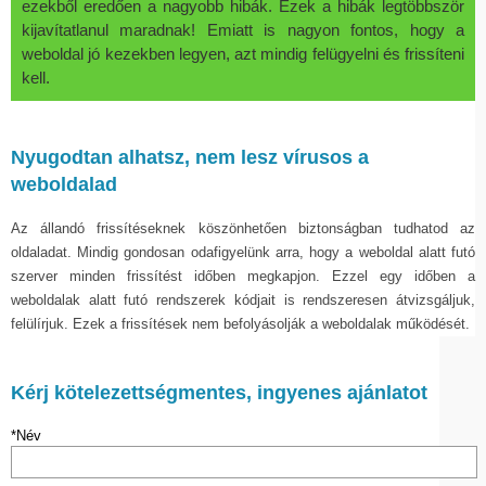
ezekből eredően a nagyobb hibák. Ezek a hibák legtöbbször
kijavítatlanul maradnak! Emiatt is nagyon fontos, hogy a
weboldal jó kezekben legyen, azt mindig felügyelni és frissíteni
kell.
Nyugodtan alhatsz, nem lesz vírusos a
weboldalad
Az állandó frissítéseknek köszönhetően biztonságban tudhatod az
oldaladat. Mindig gondosan odafigyelünk arra, hogy a weboldal alatt futó
szerver minden frissítést időben megkapjon. Ezzel egy időben a
weboldalak alatt futó rendszerek kódjait is rendszeresen átvizsgáljuk,
felülírjuk. Ezek a frissítések nem befolyásolják a weboldalak működését.
Kérj kötelezettségmentes, ingyenes ajánlatot
*Név