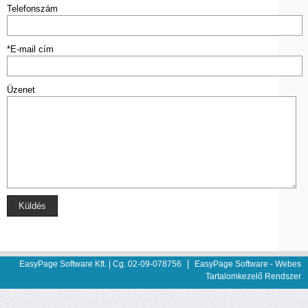
Telefonszám
*E-mail cím
Üzenet
Küldés
|
EasyPage Software Kft. | Cg. 02-09-078756
EasyPage Software -
Webes
Tartalomkezelő Rendszer