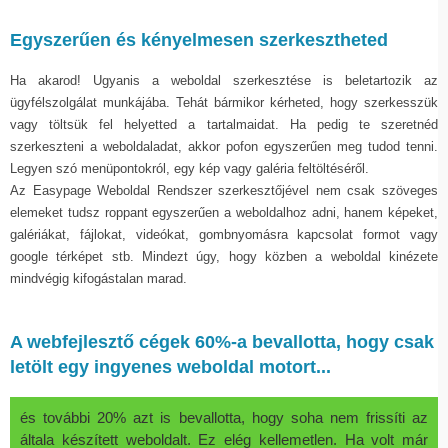
Egyszerűen és kényelmesen szerkesztheted
Ha akarod! Ugyanis a weboldal szerkesztése is beletartozik az
ügyfélszolgálat munkájába. Tehát bármikor kérheted, hogy szerkesszük
vagy töltsük fel helyetted a tartalmaidat. Ha pedig te szeretnéd
szerkeszteni a weboldaladat, akkor pofon egyszerűen meg tudod tenni.
Legyen szó menüpontokról, egy kép vagy galéria feltöltéséről.
Az Easypage Weboldal Rendszer szerkesztőjével nem csak szöveges
elemeket tudsz roppant egyszerűen a weboldalhoz adni, hanem képeket,
galériákat, fájlokat, videókat, gombnyomásra kapcsolat formot vagy
google térképet stb. Mindezt úgy, hogy közben a weboldal kinézete
mindvégig kifogástalan marad.
A webfejlesztő cégek 60%-a bevallotta, hogy csak
letölt egy ingyenes weboldal motort...
és további 20% azt is bevallotta, hogy soha nem frissíti az
általa készített weboldalt. Ez elég kellemetlen. Ha volt már