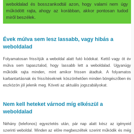
weboldalad és bosszankodtál azon, hogy valami nem úgy
működött rajta, ahogy az korábban, akkor pontosan tudod
miről beszélek.
Évek múlva sem lesz lassabb, vagy hibás a
weboldalad
Folyamatosan frissítjük a weboldal alatt futó kódokat. Kettő vagy öt év
múlva sem tapasztalod, hogy lassabb lett a weboldalad. Ugyanúgy
működik rajta minden, mint amikor frissen átadtuk. A folyamatos
karbantartásnak és frissítéseknek köszönhetően minden böngészőben és
eszközön jól jelenik meg. Követi az aktuális jogszabályokat.
Nem kell heteket várnod míg elkészül a
weboldalad
Néhány (telefonos) egyeztetés után, pár nap alatt kész az igényeid
szerinti weboldal. Minden az előre megbeszéltek szerint működik és még